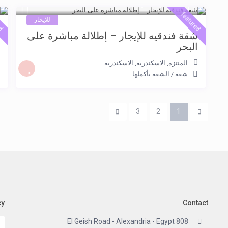
5.500 جنيه
0
/night
ed
featured
للايجار
شقة فندقيه للإيجار – إطلالة مباشرة على
ش
البحر
المنتزة, الاسكندرية
,
الاسكندرية
شقة
/
الشقة بأكملها
3
2
1
cy
Contact
808 El Geish Road - Alexandria - Egypt