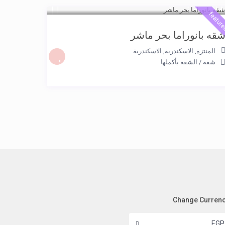
2.50 جنيه
/night
featur
قه بانوراما بحر ماشر
المنتزة, الاسكندرية
,
الاسكندرية
شقة
/
الشقة بأكملها
Change Curren
EGP