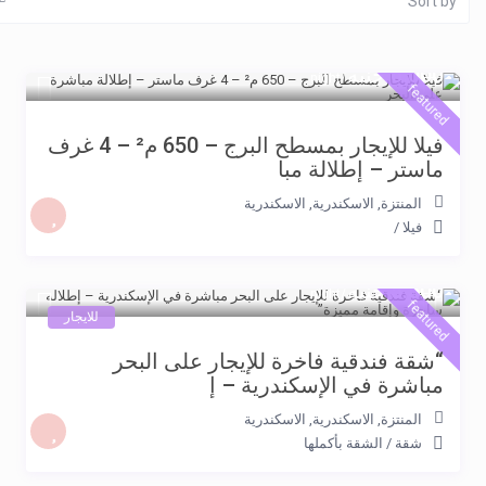
Sort by
6.000 جنيه
/night
featured
فيلا للإيجار بمسطح البرج – 650 م² – 4 غرف
ماستر – إطلالة مبا
المنتزة, الاسكندرية
,
الاسكندرية
فيلا
/
5.500 جنيه
/night
featured
للايجار
“شقة فندقية فاخرة للإيجار على البحر
مباشرة في الإسكندرية – إ
المنتزة, الاسكندرية
,
الاسكندرية
شقة
/
الشقة بأكملها