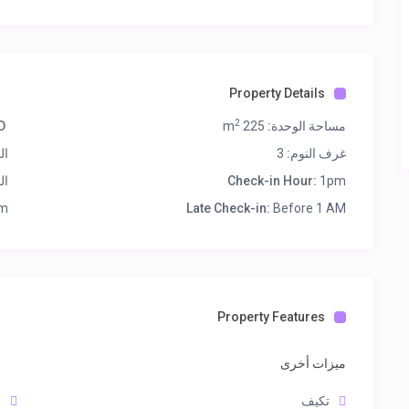
Property Details
2
مساحة الوحدة:
225 m
:
غرف النوم:
3
ال
1pm
Check-in Hour:
ال
m
Late Check-in:
Before 1 AM
Property Features
ميزات أخرى
تكيف
ا