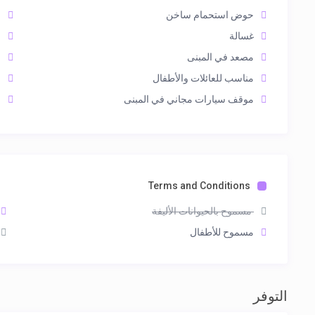
حوض استحمام ساخن
ح
غسالة
ش
مصعد في المبنى
م
مناسب للعائلات والأطفال
م
موقف سيارات مجاني في المبنى
م
Terms and Conditions
مسموح بالحيوانات الأليفة
مسموح للأطفال
التوفر