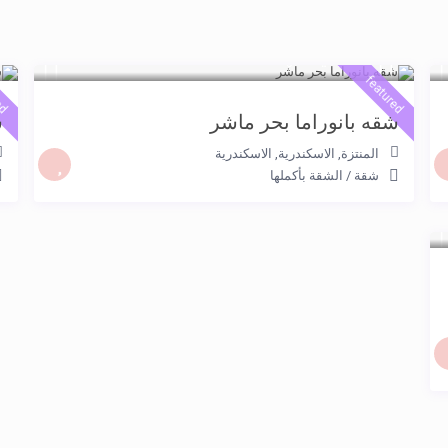
2.500 جنيه
/night
ed
featured
شقه بانوراما بحر ماشر
ش
المنتزة, الاسكندرية
,
الاسكندرية
شقة
/
الشقة بأكملها