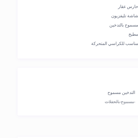
ارس عقار
اشة تليفزيون
سموح بالتدخين
طبخ
ناسب للكراسي المتحركة
التدخين مسموح
مسموح بالحفلات