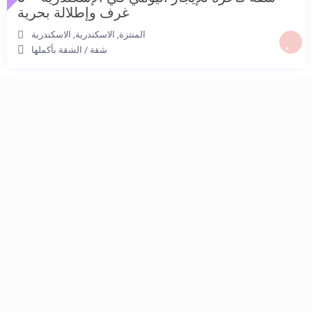
غرف وإطلالة بحرية
المنتزة, الاسكندرية
,
الاسكندرية
5.500 جنيه
/per night
شقة
/
الشقة بأكملها
شقة فندقية فاخرة
للعائلات والمسافرين –
موقع مميز وخدمات
متكاملة
View more