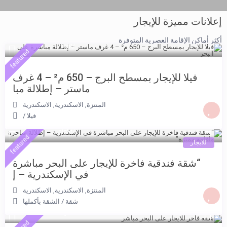
إعلانات مميزة للإيجار
6.000 جنيه
أكثر أماكن الإقامة العصرية المتوفرة
/night
featured
فيلا للإيجار بمسطح البرج – 650 م² – 4 غرف
2.500 جنيه
/per night
ماستر – إطلالة مبا
المنتزة, الاسكندرية
,
الاسكندرية
شقة فندقية للإيجار 3
فيلا
/
5.500 جنيه
غرف بإطلالة مباشرة
/night
featured
للايجار
على البحر –
“شقة فندقية فاخرة للإيجار على البحر مباشرة
في الإسكندرية – إ
View more
المنتزة, الاسكندرية
,
الاسكندرية
5.500 جنيه
شقة
/
الشقة بأكملها
/night