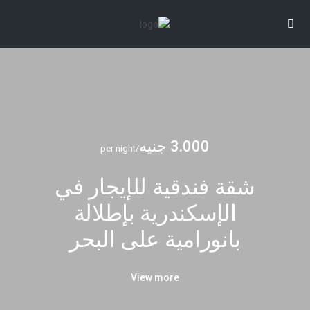
3.000 جنيه
/per night
شقة فندقية للإيجار في
الإسكندرية بإطلالة
بانورامية على البحر
View more