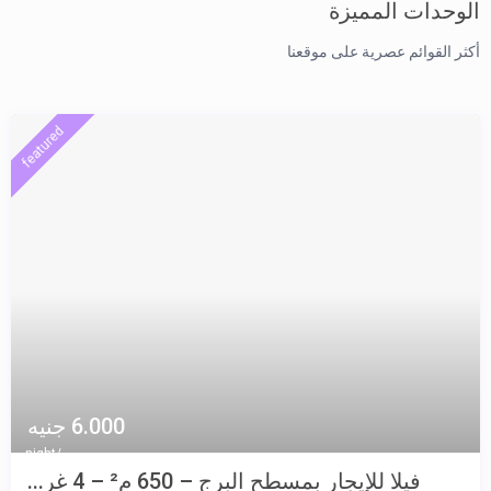
الوحدات المميزة
View more
أكثر القوائم عصرية على موقعنا
featured
6.000 جنيه
/night
فيلا للإيجار بمسطح البرج – 650 م² – 4 غر...